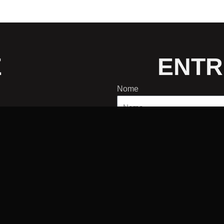
E
ENTR
Nome
Email
r
Telefone
Mensagem