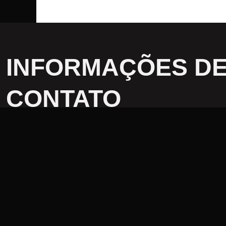
INFORMAÇÕES D
CONTATO
contato@giraffadigital.com.b
+55 11 95150-8593